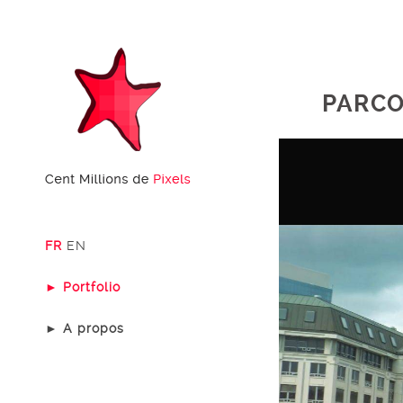
PARCO
FR
EN
► Portfolio
► A propos